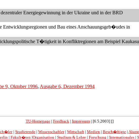
n dezentraler Energiegewinnung in der Ukraine und in der BRD
he Entwicklungsregionen und Bau eines Anschauungsgeb�udes in
wicklungspolitische T�tigkeit in Konfliktregionen am Beispiel Kaukasu
e 9, Oktober 1996
,
Ausgabe 6, Dezember 1994
TU-Homepage
|
Feedback
|
Impressum
| [6.5.2003] []
ch�ler
|
Studierende
|
Wissenschaftler
|
Wirtschaft
|
Medien
|
Besch�ftigte
|
Alum
erlin
|
Fakult�ten
|
Organisation
|
Studium & Lehre
|
Forschung
|
Internationales
|
S