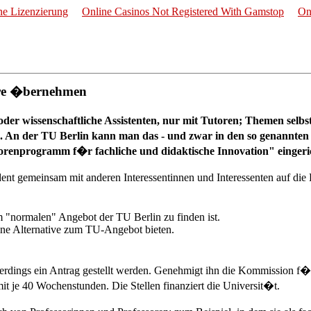
e Lizenzierung
Online Casinos Not Registered With Gamstop
On
hre �bernehmen
 oder wissenschaftliche Assistenten, nur mit Tutoren; Themen sel
 An der TU Berlin kann man das - und zwar in den so genannten 
torenprogramm f�r fachliche und didaktische Innovation" eingeri
dent gemeinsam mit anderen Interessentinnen und Interessenten auf die 
m "normalen" Angebot der TU Berlin zu finden ist.
eine Alternative zum TU-Angebot bieten.
dings ein Antrag gestellt werden. Genehmigt ihn die Kommission f�
it je 40 Wochenstunden. Die Stellen finanziert die Universit�t.