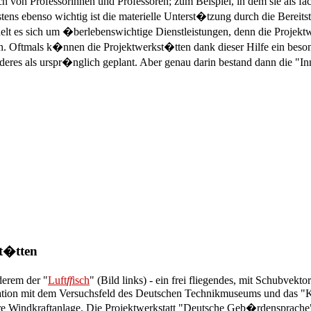
 von Professorinnen und Professoren; zum Beispiel, in dem sie als fach
stens ebenso wichtig ist die materielle Unterst�tzung durch die Berei
elt es sich um �berlebenswichtige Dienstleistungen, denn die Projekt
ftmals k�nnen die Projektwerkst�tten dank dieser Hilfe ein besonde
nderes als urspr�nglich geplant. Aber genau darin bestand dann die "
st�tten
derem der "
Luft
ff
isch
" (Bild links) - ein frei fliegendes, mit Schubvekto
eration mit dem Versuchsfeld des Deutschen Technikmuseums und das 
lbare Windkraftanlage. Die Projektwerkstatt "Deutsche Geb�rdensprach