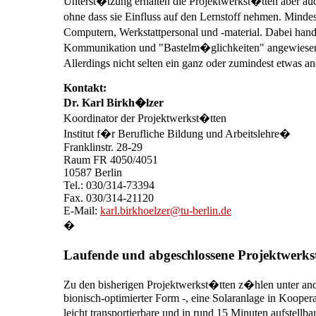
Unterst�tzung erhalten die Projektwerkst�tten aber auch
ohne dass sie Einfluss auf den Lernstoff nehmen. Minde
Computern, Werkstattpersonal und -material. Dabei hand
Kommunikation und "Bastelm�glichkeiten" angewiesen. O
Allerdings nicht selten ein ganz oder zumindest etwas a
Kontakt:
Dr. Karl Birkh�lzer
Koordinator der Projektwerkst�tten
Institut f�r Berufliche Bildung und Arbeitslehre�
Franklinstr. 28-29
Raum FR 4050/4051
10587 Berlin
Tel.: 030/314-73394
Fax. 030/314-21120
E-Mail:
karl.birkhoelzer@tu-berlin.de
�
Laufende und abgeschlossene Projektwerk
Zu den bisherigen Projektwerkst�tten z�hlen unter an
bionisch-optimierter Form -, eine Solaranlage in Koop
leicht transportierbare und in rund 15 Minuten aufstel