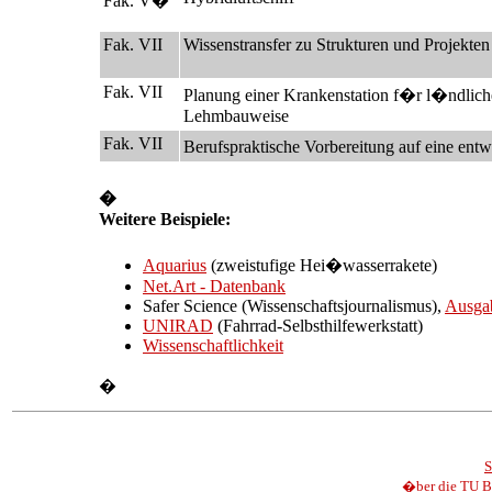
Fak. V�
Fak. VII
Wissenstransfer zu Strukturen und Projekte
Fak. VII
Planung einer Krankenstation f�r l�ndlic
Lehmbauweise
Fak. VII
Berufspraktische Vorbereitung auf eine ent
�
Weitere Beispiele:
Aquarius
(zweistufige Hei�wasserrakete)
Net.Art - Datenbank
Safer Science (Wissenschaftsjournalismus),
Ausgab
UNIRAD
(Fahrrad-Selbsthilfewerkstatt)
Wissenschaftlichkeit
�
S
�ber die TU B