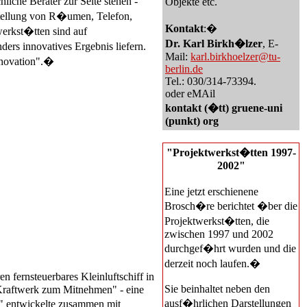
liche Berater zur Seite stehen -
Objekte etc.
tstellung von R�umen, Telefon,
Kontakt
:�
werkst�tten sind auf
Dr. Karl Birkh�lzer
, E-
rs innovatives Ergebnis liefern.
Mail:
karl.birkhoelzer@tu-
Innovation".�
berlin.de
Tel.: 030/314-73394.
oder eMAil
kontakt (�tt) gruene-uni
(punkt) org
"Projektwerkst�tten 1997-
2002"
Eine jetzt erschienene
Brosch�re berichtet �ber die
Projektwerkst�tten, die
zwischen 1997 und 2002
durchgef�hrt wurden und die
derzeit noch laufen.�
ren fernsteuerbares Kleinluftschiff in
Sie beinhaltet neben den
"Kraftwerk zum Mitnehmen" - eine
ausf�hrlichen Darstellungen
e" entwickelte zusammen mit