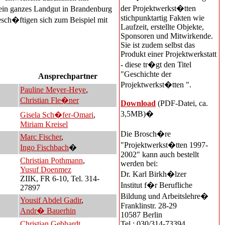
der Projektwerkst�tten
ein ganzes Landgut in Brandenburg
stichpunktartig Fakten wie
esch�ftigen sich zum Beispiel mit
Laufzeit, erstellte Objekte,
Sponsoren und Mitwirkende.
Sie ist zudem selbst das
Produkt einer Projektwerkstatt
- diese tr�gt den Titel
"Geschichte der
Ansprechpartner
Projektwerkst�tten ".
Pauline Meyer-Heye
,
Christian Fle�ner
Download
(PDF-Datei, ca.
3,5MB)�
Gisela Sch�fer-Omari
,
Miriam Kreisel
Die Brosch�re
Marc Fischer
,
"Projektwerkst�tten 1997-
Ingo Fischbach
�
2002" kann auch bestellt
Christian Pothmann
,
werden bei:
Yusuf Doenmez
Dr. Karl Birkh�lzer
ZIIK, FR 6-10, Tel. 314-
Institut f�r Berufliche
27897
Bildung und Arbeitslehre�
Yousif Abdel Gadir
,
Franklinstr. 28-29
Andr� Bauerhin
10587 Berlin
Christian Gebhardt
,
Tel.: 030/314-73394