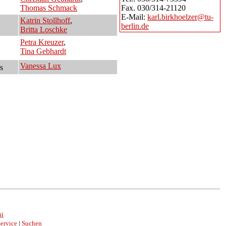
Thomas Schmack
Fax. 030/314-21120
E-Mail:
karl.birkhoelzer@tu-
Katrin Stollhoff
,
berlin.de
Britta Loschke
Petra Kreuzer
,
Tina Gebhardt
Vanessa Lux
s
ni
ervice
|
Suchen