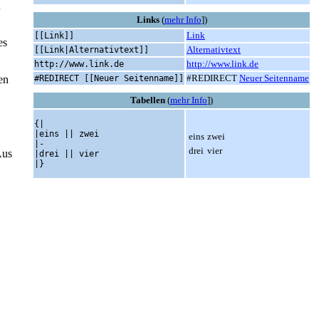
u
Links
(
mehr Info
])
Link
[[Link]]
es
Alternativtext
[[Link|Alternativtext]]
http://www.link.de
http://www.link.de
#REDIRECT
Neuer Seitenname
#REDIRECT [[Neuer Seitenname]]
en
Tabellen
(
mehr Info
])
{|

|eins || zwei

eins
zwei
|-

drei
vier
Aus
|drei || vier

|}