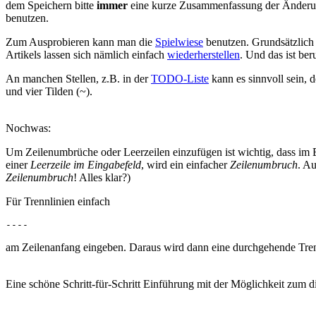
dem Speichern bitte
immer
eine kurze Zusammenfassung der Änderu
benutzen.
Zum Ausprobieren kann man die
Spielwiese
benutzen. Grundsätzlich g
Artikels lassen sich nämlich einfach
wiederherstellen
. Und das ist be
An manchen Stellen, z.B. in der
TODO-Liste
kann es sinnvoll sein, 
und vier Tilden (~).
Nochwas:
Um Zeilenumbrüche oder Leerzeilen einzufügen ist wichtig, dass im
einer
Leerzeile im Eingabefeld
, wird ein einfacher
Zeilenumbruch
. A
Zeilenumbruch
! Alles klar?)
Für Trennlinien einfach
----
am Zeilenanfang eingeben. Daraus wird dann eine durchgehende Tre
Eine schöne Schritt-für-Schritt Einführung mit der Möglichkeit zum d