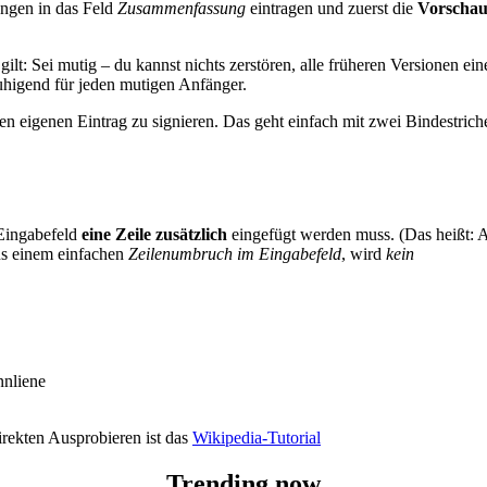
ngen in das Feld
Zusammenfassung
eintragen und zuerst die
Vorscha
ilt: Sei mutig – du kannst nichts zerstören, alle früheren Versionen ein
ruhigend für jeden mutigen Anfänger.
den eigenen Eintrag zu signieren. Das geht einfach mit zwei Bindestrich
 Eingabefeld
eine Zeile zusätzlich
eingefügt werden muss. (Das heißt: 
us einem einfachen
Zeilenumbruch im Eingabefeld
, wird
kein
nnliene
irekten Ausprobieren ist das
Wikipedia-Tutorial
Trending now