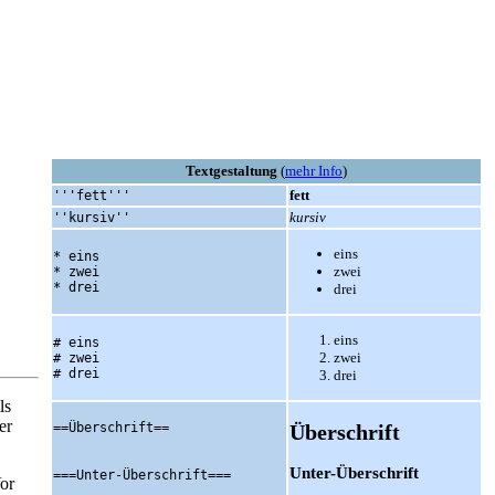
Textgestaltung
(
mehr Info
)
fett
'''fett'''
kursiv
''kursiv''
eins
* eins

zwei
* zwei

* drei
drei
eins
# eins

zwei
# zwei

# drei
drei
ls
er
==Überschrift==
Überschrift
Unter-Überschrift
===Unter-Überschrift===
Vor