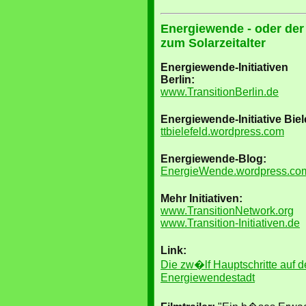
Energiewende - oder de
zum Solarzeitalter
Energiewende-Initiativen
Berlin:
www.TransitionBerlin.de
Energiewende-Initiative Biel
ttbielefeld.wordpress.com
Energiewende-Blog:
EnergieWende.wordpress.co
Mehr Initiativen:
www.TransitionNetwork.org
www.Transition-Initiativen.de
Link:
Die zw�lf Hauptschritte auf 
Energiewendestadt