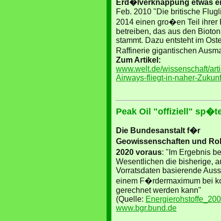
Erd�lverknappung etwas en
Feb. 2010 "Die britische Flugli
2014 einen gro�en Teil ihrer 
betreiben, das aus den Bioto
stammt. Dazu entsteht im Ost
Raffinerie gigantischen Ausm
Zum Artikel:
www.welt.de/wissenschaft/arti
Airways-fliegt-in-naher-Zukunf
Peak Oil "offiziell" sp�
Die Bundesanstalt f�r
Geowissenschaften und Rohs
2020 voraus
: "Im Ergebnis be
Wesentlichen die bisherige, a
Vorratsdaten basierende Auss
einem F�rdermaximum bei ko
gerechnet werden kann"
(Quelle:
Energierohstoffe_20
www.bgr.bund.de