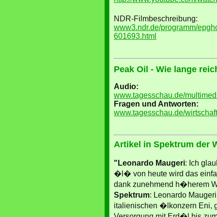
NDR-Filmbeschreibung:
www3.ndr.de/programm/epgh
601693.html
Peak Oil - Wie lange rei
Audio:
www.tagesschau.de/multimedi
Fragen und Antworten:
www.tagesschau.de/wirtschaft
Artikel in Spektrum der 
"Leonardo Maugeri
: Ich gl
�l� von heute wird das einf
dank zunehmend h�herem W
Spektrum
: Leonardo Mauger
italienischen �lkonzern Eni, g
Versorgung mit Erd�l bis zu