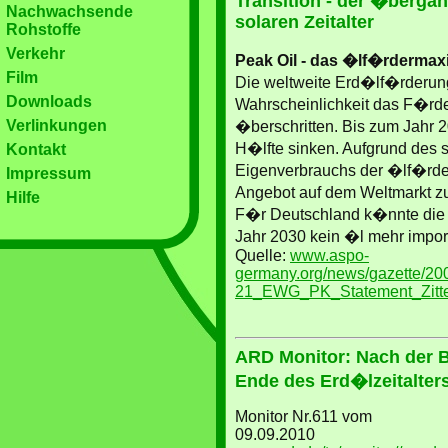
Transition - der �berga
Nachwachsende
solaren Zeitalter
Rohstoffe
Verkehr
Peak Oil - das �lf�rdermaxi
Film
Die weltweite Erd�lf�rderun
Downloads
Wahrscheinlichkeit das F�rd
Verlinkungen
�berschritten. Bis zum Jahr 
H�lfte sinken. Aufgrund des 
Kontakt
Eigenverbrauchs der �lf�rde
Impressum
Angebot auf dem Weltmarkt z
Hilfe
F�r Deutschland k�nnte die 
Jahr 2030 kein �l mehr impor
Quelle:
www.aspo-
germany.org/news/gazette/20
21_EWG_PK_Statement_Zitte
ARD Monitor: Nach der B
Ende des Erd�lzeitalter
Monitor Nr.611 vom
09.09.2010