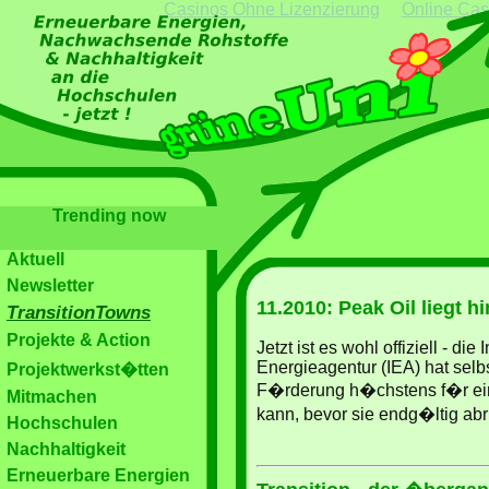
Casinos Ohne Lizenzierung
Online Cas
Trending now
Aktuell
Newsletter
11.2010: Peak Oil liegt h
TransitionTowns
Projekte & Action
Jetzt ist es wohl offiziell - die
Energieagentur (IEA) hat selb
Projektwerkst�tten
F�rderung h�chstens f�r eini
Mitmachen
kann, bevor sie endg�ltig abr
Hochschulen
Nachhaltigkeit
Erneuerbare Energien