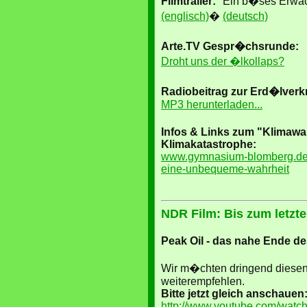
Filmtrailer:
"Ein b�ses Erwac
(englisch)
�
(deutsch)
Arte.TV Gespr�chsrunde:
Droht uns der �lkollaps?
Radiobeitrag zur Erd�lver
MP3 herunterladen...
Infos & Links zum "Klimawa
Klimakatastrophe:
www.gymnasium-blomberg.de/2
eine-unbequeme-wahrheit
NDR Film: Bis zum letzt
Peak Oil - das nahe Ende d
Wir m�chten dringend diesen
weiterempfehlen.
Bitte jetzt gleich anschauen
http://www.youtube.com/wa