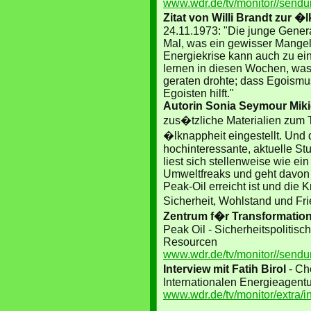
www.wdr.de/tv/monitor//send
Zitat von Willi Brandt zur �l
24.11.1973: "Die junge Genera
Mal, was ein gewisser Mangel
Energiekrise kann auch zu ei
lernen in diesen Wochen, was
geraten drohte; dass Egoismu
Egoisten hilft."
Autorin Sonia Seymour Mik
zus�tzliche Materialien zum
�lknappheit eingestellt. Und 
hochinteressante, aktuelle St
liest sich stellenweise wie ei
Umweltfreaks und geht davon 
Peak-Oil erreicht ist und die 
Sicherheit, Wohlstand und Fr
Zentrum f�r Transformatio
Peak Oil - Sicherheitspolitisc
Resourcen
www.wdr.de/tv/monitor//send
Interview mit Fatih Birol
- C
Internationalen Energieagen
www.wdr.de/tv/monitor/extra/i