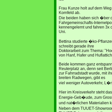
Frau Kunze holt auf dem Weg 
Kornfeld ab.
Die beiden haben sich �ber
Fahrgemeinschafts-Intern​etpor
kennengelernt und fahren 3x
Uni.
Bettina studierte �ko-Pflanz
schreibt gerade ihre
Doktorarbeit zum Thema: "Ho
von Hanf, Hafer und Huflattich
Beide kommen ganz entspannt 
Reuterplatz an, denn seit Berl
zur Fahrradstadt wurde, mit i
breiten Radwegen, gibt es
viel weniger Autoverkehr, L�
Hier im Kreisverkehr steht da
Energie-Geb�ude, zum Grosst
und nat�rlichen Materialien ko
Neben dem TUUET-Showroom 