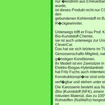
nur �kostrom aus Erneuerbar
wurde,
ist dieses Produkt nicht nur 
den
gebundenen Kohlenstoff im B
R�ckgewinnler.
Unterwegs trifft er Frau Prof
Bio-Kunststoff-Chemie,
sie ist auch unterwegs zur U
CleverCar.
Das hat sie sich letztens im 
Genossenschafts-Mitglied, na
g�nstigen Konditionen.
Ihr Modell ist ein Zweisitzer
Elektro-Biogas-Hybridantrieb
hat Fritz Fuchs auch mitentwic
Konstruktionspl�ne sind onlin
verf�gbar und stehen unter e
Die Karosserie besteht aus N
(Bio-)Kunststoff (NFK), einem
robusten Material, das zu 1
Rohstoffen (NaWaRo) hergeste
ist.