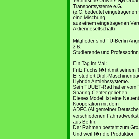
Technische Universit�t Urba
Transportsysteme e.G.
(e.G. bedeutet eingetragenen 
eine Mischung
aus einem eingetragenen Vere
Aktiengesellschaft)
Mitglieder sind TU-Berlin An
z.B.
Studierende und ProfessorInn
Ein Tag im Mai:
Fritz Fuchs f�hrt mit seinem
Er studiert Dipl.-Maschinenb
Hybride Antriebssysteme.
Sein TUUET-Rad hat er vom 
Sharing-Center geliehen.
Dieses Modell ist eine Neuen
Kooperation mit dem
ADFC (Allgemeiner Deutscher
verschiedenen Fahrradwerks
aus Berlin.
Der Rahmen besteht zum Gros
Und weil f�r die Produktion