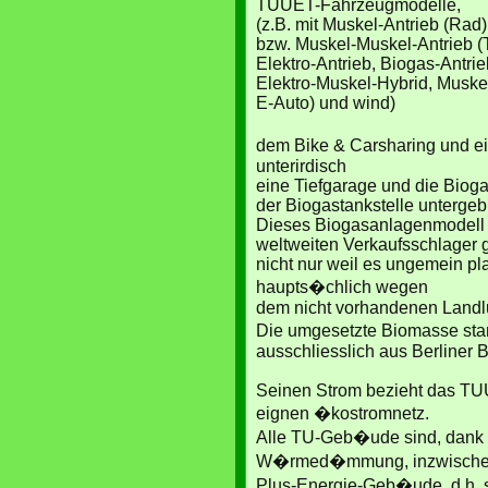
TUUET-Fahrzeugmodelle,
(z.B. mit Muskel-Antrieb (Rad)
bzw. Muskel-Muskel-Antrieb 
Elektro-Antrieb, Biogas-Antrie
Elektro-Muskel-Hybrid, Muskel
E-Auto) und wind)
dem Bike & Carsharing und e
unterirdisch
eine Tiefgarage und die Biog
der Biogastankstelle untergeb
Dieses Biogasanlagenmodell 
weltweiten Verkaufsschlager
nicht nur weil es ungemein pl
haupts�chlich wegen
dem nicht vorhandenen Landl
Die umgesetzte Biomasse st
ausschliesslich aus Berliner B
Seinen Strom bezieht das T
eignen �kostromnetz.
Alle TU-Geb�ude sind, dank 
W�rmed�mmung, inzwisch
Plus-Energie-Geb�ude, d.h. s