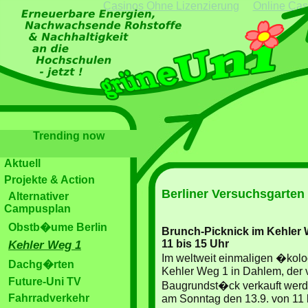
Casinos Ohne Lizenzierung
Online Cas
Trending now
Aktuell
Projekte & Action
Berliner Versuchsgarten
Alternativer
Campusplan
Obstb�ume Berlin
Brunch-Picknick im Kehler 
11 bis 15 Uhr
Kehler Weg 1
Im weltweit einmaligen �kol
Dachg�rten
Kehler Weg 1 in Dahlem, der 
Future-Uni TV
Baugrundst�ck verkauft werden
Fahrradverkehr
am Sonntag den 13.9. von 11 b