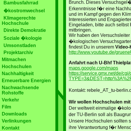
Brunch. Dieses Versuchsgel�n
Bambusfahrrad
Erkenntnisse f�r eine Nachha
�kostromwechsel
und im Kampf gegen den Klim
Klimagerechte
Interessierten und Engagierten
Hochschule
Eingeladen, bitte auch selbst 
mitbringen.
Direkte Demokratie
Wir haben den Versuchsleiter
Soziale �kologie
�kologischen Versuchsgarten 
Umsonstladen
findest Du in unserem
Video-
http://www.youtube.de/gruene
Projektarchiv
Mitmachen
Anfahrt nach U-Bhf Thielpla
Hochschulen
maps.google.com/maps
https://service.gmx.net/de/cgi/
Nachhaltigkeit
TYPE=3&DEST=http%3A%2F
Erneuerbare Energien
Nachwachsende
Kontakt: rebele_AT_tu-berlin.
Rohstoffe
Verkehr
Wir wollen Hochschulen mit 
Film
Der weltweit einmalige �kol
Downloads
der TU-Berlin soll als Baugru
Verlinkungen
Unsere Hochschulen sollten s
ihre Verantwortung f�r Mens
Kontakt