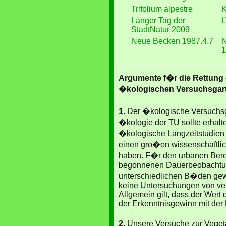
Trifolium alpestre
K
Langer Tag der
L
StadtNatur 2009
Neue Becken 1987.4.7
N
1
Argumente f�r die Rettung
�kologischen Versuchsgart
1.
Der �kologische Versuchsga
�kologie der TU sollte erhalt
�kologische Langzeitstudien
einen gro�en wissenschaftli
haben. F�r den urbanen Bere
begonnenen Dauerbeobachtu
unterschiedlichen B�den gewi
keine Untersuchungen von ver
Allgemein gilt, dass der Wert
der Erkenntnisgewinn mit der
2.
Unsere Versuche zur Vegeta