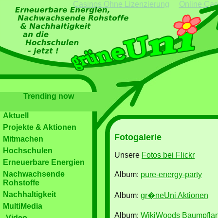
Casinos Ohne Lizenzierung
Online Cas
Trending now
Aktuell
Projekte & Aktionen
Fotogalerie
Mitmachen
Hochschulen
Unsere
Fotos bei Flickr
Erneuerbare Energien
Nachwachsende
Album:
pure-energy-party
Rohstoffe
Nachhaltigkeit
Album:
gr�neUni Aktionen
MultiMedia
Album:
WikiWoods Baumpflan
Video