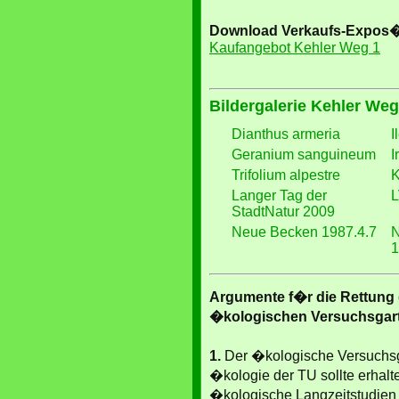
Download Verkaufs-Expos
Kaufangebot Kehler Weg 1
Bildergalerie Kehler Weg
Dianthus armeria
I
Geranium sanguineum
I
Trifolium alpestre
K
Langer Tag der
L
StadtNatur 2009
Neue Becken 1987.4.7
N
1
Argumente f�r die Rettung
�kologischen Versuchsgart
1.
Der �kologische Versuchsga
�kologie der TU sollte erhalt
�kologische Langzeitstudien