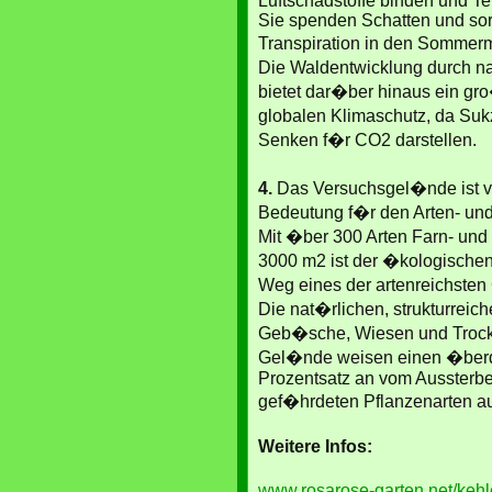
Luftschadstoffe binden und T
Sie spenden Schatten und sor
Transpiration in den Somme
Die Waldentwicklung durch n
bietet dar�ber hinaus ein gr
globalen Klimaschutz, da Su
Senken f�r CO2 darstellen.
4.
Das Versuchsgel�nde ist v
Bedeutung f�r den Arten- und 
Mit �ber 300 Arten Farn- und
3000 m2 ist der �kologische
Weg eines der artenreichsten
Die nat�rlichen, strukturrei
Geb�sche, Wiesen und Trock
Gel�nde weisen einen �berdu
Prozentsatz an vom Aussterb
gef�hrdeten Pflanzenarten au
Weitere Infos:
www.rosarose-garten.net/keh