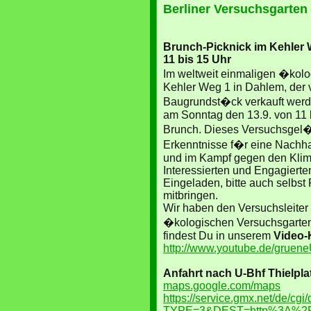
Berliner Versuchsgarten
Brunch-Picknick im Kehler 
11 bis 15 Uhr
Im weltweit einmaligen �kol
Kehler Weg 1 in Dahlem, der 
Baugrundst�ck verkauft werden
am Sonntag den 13.9. von 11 b
Brunch. Dieses Versuchsgel�n
Erkenntnisse f�r eine Nachha
und im Kampf gegen den Klim
Interessierten und Engagierten
Eingeladen, bitte auch selbst 
mitbringen.
Wir haben den Versuchsleiter
�kologischen Versuchsgarten 
findest Du in unserem
Video-
http://www.youtube.de/gruene
Anfahrt nach U-Bhf Thielpla
maps.google.com/maps
https://service.gmx.net/de/cgi/
TYPE=3&DEST=http%3A%2F