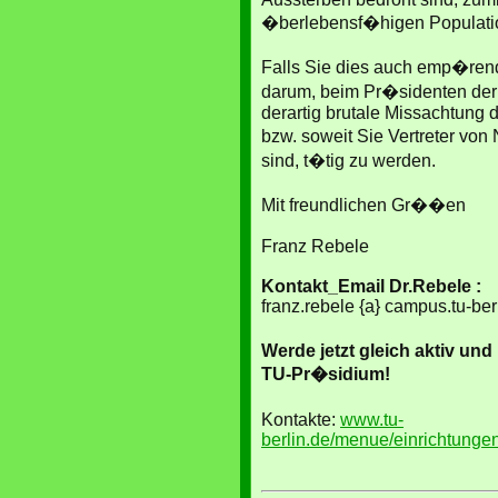
�berlebensf�higen Populatio
Falls Sie dies auch emp�rend 
darum, beim Pr�sidenten der
derartig brutale Missachtung d
bzw. soweit Sie Vertreter vo
sind, t�tig zu werden.
Mit freundlichen Gr��en
Franz Rebele
Kontakt_Email Dr.Rebele :
franz.rebele {a} campus.tu-ber
Werde jetzt gleich aktiv un
TU-Pr�sidium!
Kontakte:
www.tu-
berlin.de/menue/einrichtunge