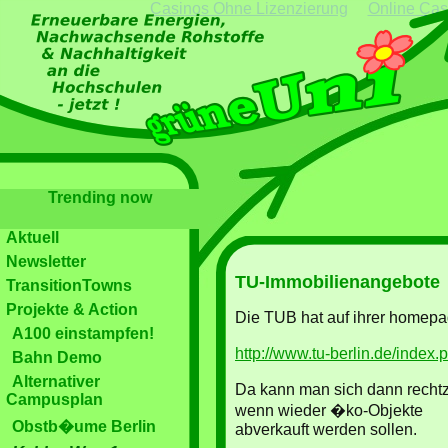
Casinos Ohne Lizenzierung
Online Cas
Trending now
Aktuell
Newsletter
TU-Immobilienangebote
TransitionTowns
Projekte & Action
Die TUB hat auf ihrer homep
A100 einstampfen!
http://www.tu-berlin.de/index
Bahn Demo
Alternativer
Da kann man sich dann rechtz
Campusplan
wenn wieder �ko-Objekte
Obstb�ume Berlin
abverkauft werden sollen.