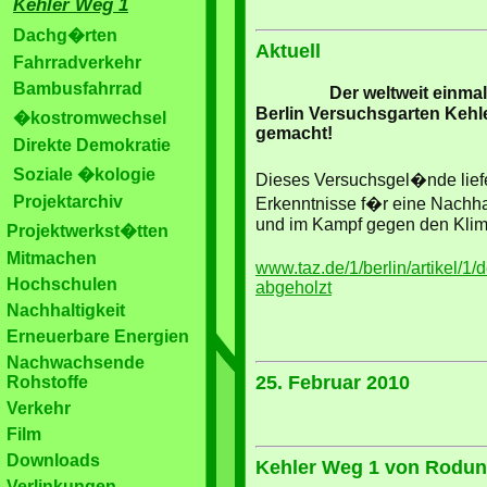
Kehler Weg 1
Dachg�rten
Aktuell
Fahrradverkehr
Bambusfahrrad
Der weltweit einma
Berlin Versuchsgarten Kehl
�kostromwechsel
gemacht!
Direkte Demokratie
Soziale �kologie
Dieses Versuchsgel�nde liefe
Projektarchiv
Erkenntnisse f�r eine Nachha
und im Kampf gegen den Klima
Projektwerkst�tten
Mitmachen
www.taz.de/1/berlin/artikel/1/d
Hochschulen
abgeholzt
Nachhaltigkeit
Erneuerbare Energien
Nachwachsende
25. Februar 2010
Rohstoffe
Verkehr
Film
Downloads
Kehler Weg 1 von Rodun
Verlinkungen