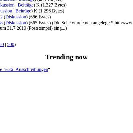
kussion
|
Beiträge
)
K
(1.327 Bytes)
ussion
|
Beiträge
)
K
(1.296 Bytes)
22
(
Diskussion
)
(686 Bytes)
38
(
Diskussion
)
(665 Bytes)
(Die Seite wurde neu angelegt: * http://
um 31.7.2010 (Poststempel) eing...)
50
|
500
)
Trending now
rbe_%26_Ausschreibungen
“