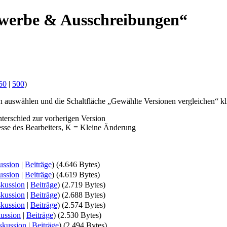
ewerbe & Ausschreibungen“
50
|
500
)
 auswählen und die Schaltfläche „Gewählte Versionen vergleichen“ kl
nterschied zur vorherigen Version
esse des Bearbeiters, K = Kleine Änderung
ussion
|
Beiträge
)
(4.646 Bytes)
ussion
|
Beiträge
)
(4.619 Bytes)
kussion
|
Beiträge
)
(2.719 Bytes)
kussion
|
Beiträge
)
(2.688 Bytes)
kussion
|
Beiträge
)
(2.574 Bytes)
ussion
|
Beiträge
)
(2.530 Bytes)
skussion
|
Beiträge
)
(2.494 Bytes)