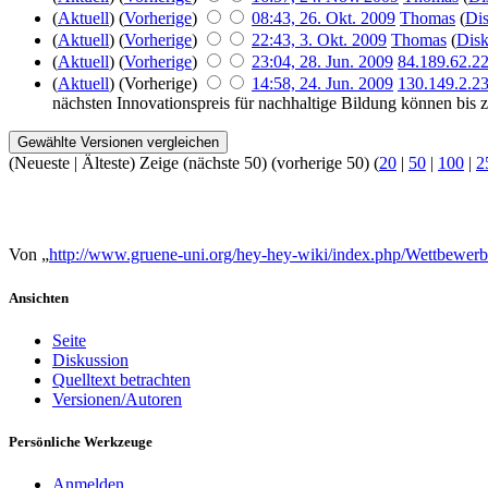
(
Aktuell
) (
Vorherige
)
08:43, 26. Okt. 2009
Thomas
(
Dis
(
Aktuell
) (
Vorherige
)
22:43, 3. Okt. 2009
Thomas
(
Disk
(
Aktuell
) (
Vorherige
)
23:04, 28. Jun. 2009
84.189.62.2
(
Aktuell
) (Vorherige)
14:58, 24. Jun. 2009
130.149.2.2
nächsten Innovationspreis für nachhaltige Bildung können bis z
(Neueste | Älteste) Zeige (nächste 50) (vorherige 50) (
20
|
50
|
100
|
2
Von „
http://www.gruene-uni.org/hey-hey-wiki/index.php/Wettbewe
Ansichten
Seite
Diskussion
Quelltext betrachten
Versionen/Autoren
Persönliche Werkzeuge
Anmelden