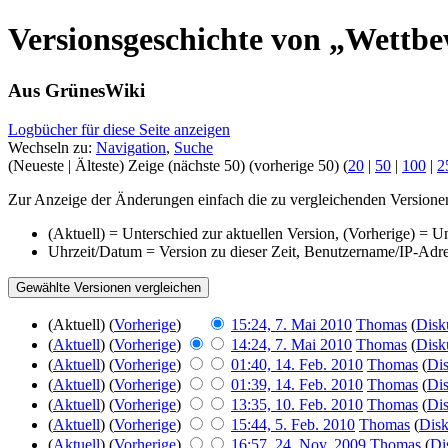
Versionsgeschichte von „Wettb
Aus GrünesWiki
Logbücher für diese Seite anzeigen
Wechseln zu:
Navigation
,
Suche
(Neueste | Älteste) Zeige (nächste 50) (vorherige 50) (
20
|
50
|
100
|
2
Zur Anzeige der Änderungen einfach die zu vergleichenden Versionen
(Aktuell) = Unterschied zur aktuellen Version, (Vorherige) = U
Uhrzeit/Datum = Version zu dieser Zeit, Benutzername/IP-Adr
(Aktuell) (
Vorherige
)
15:24, 7. Mai 2010
Thomas
(
Disk
(
Aktuell
) (
Vorherige
)
14:24, 7. Mai 2010
Thomas
(
Disk
(
Aktuell
) (
Vorherige
)
01:40, 14. Feb. 2010
Thomas
(
Dis
(
Aktuell
) (
Vorherige
)
01:39, 14. Feb. 2010
Thomas
(
Dis
(
Aktuell
) (
Vorherige
)
13:35, 10. Feb. 2010
Thomas
(
Dis
(
Aktuell
) (
Vorherige
)
15:44, 5. Feb. 2010
Thomas
(
Disk
(
Aktuell
) (
Vorherige
)
16:57, 24. Nov. 2009
Thomas
(
Di