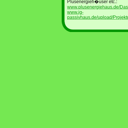
Plusenergieh�user etc.:
www.plusenergiehaus.de/Da
www.ig-
passivhaus.de/upload/Projekt