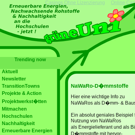
Casinos Ohne Lizenzierung
Online Cas
Trending now
Aktuell
Newsletter
NaWaRo-D�mmstoffe
TransitionTowns
Projekte & Action
Hier eine wichtige Info zu
Projektwerkst�tten
NaWaRos als D�mm- & Baust
Mitmachen
Ein absolut geniales Beispiel 
Hochschulen
Nutzung von NaWaRos
Nachhaltigkeit
als Energielieferant und als B
Erneuerbare Energien
D�mmstoffe mit hervor-