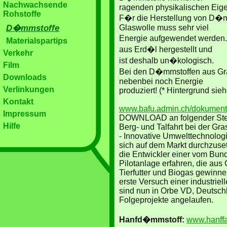
Nachwachsende
ragenden physikalischen Eige
Rohstoffe
F�r die Herstellung von D�mm
D�mmstoffe
Glaswolle muss sehr viel
Energie aufgewendet werden.
Materialspartips
aus Erd�l hergestellt und
Verkehr
ist deshalb un�kologisch.
Film
Bei den D�mmstoffen aus Gra
Downloads
nebenbei noch Energie
Verlinkungen
produziert! (* Hintergrund sie
Kontakt
www.bafu.admin.ch/dokumenta
Impressum
DOWNLOAD an folgender Stel
Hilfe
Berg- und Talfahrt bei der Gr
- Innovative Umwelttechnologi
sich auf dem Markt durchzus
die Entwickler einer vom Bund
Pilotanlage erfahren, die aus 
Tierfutter und Biogas gewinn
erste Versuch einer industriel
sind nun in Orbe VD, Deutsch
Folgeprojekte angelaufen.
Hanfd�mmstoff:
www.hanffa