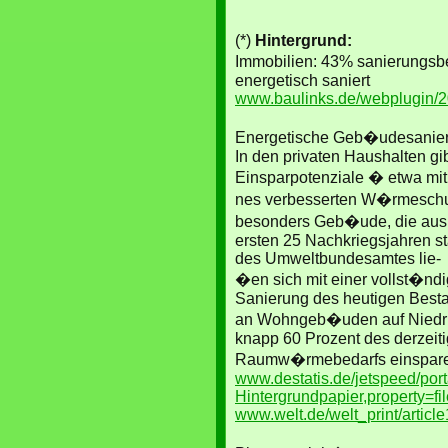
(*)
Hintergrund:
Immobilien: 43% sanierungsbe
energetisch saniert
www.baulinks.de/webplugin/2
Energetische Geb�udesanie
In den privaten Haushalten gi
Einsparpotenziale � etwa mit 
nes verbesserten W�rmeschutz
besonders Geb�ude, die aus
ersten 25 Nachkriegsjahren 
des Umweltbundesamtes lie-
�en sich mit einer vollst�nd
Sanierung des heutigen Best
an Wohngeb�uden auf Niedr
knapp 60 Prozent des derzeit
Raumw�rmebedarfs einspar
www.destatis.de/jetspeed/por
Hintergrundpapier,property=fil
www.welt.de/welt_print/arti